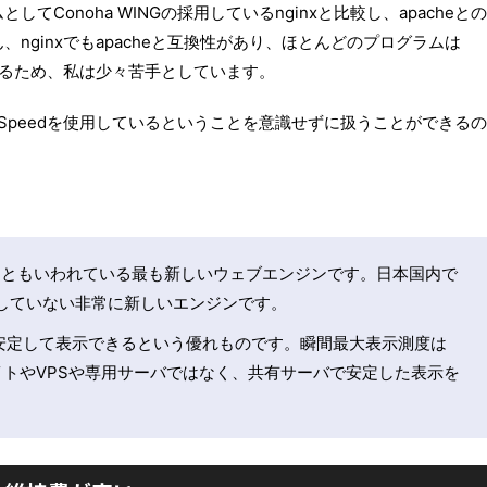
Conoha WINGの採用しているnginxと比較し、apacheとの
nginxでもapacheと互換性があり、ほとんどのプログラムは
なるため、私は少々苦手としています。
iteSpeedを使用しているということを意識せずに扱うことができるの
ンジンともいわれている最も新しいウェブエンジンです。日本国内で
していない非常に新しいエンジンです。
にも安定して表示できるという優れものです。瞬間最大表示測度は
サイトやVPSや専用サーバではなく、共有サーバで安定した表示を