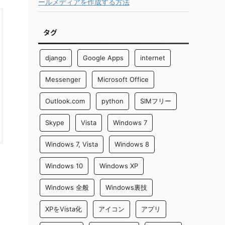
ールメディアを作成する方法
タグ
django
Google Apps
internet
Messenger
Microsoft Office
Outlook.com
python
SIMフリー
Skype
Vista
Windows 7
Windows 7, Vista
Windows 8
Windows 10
Windows XP
Windows 全般
Windows裏技
XPをVista化
アイコン
アプリ