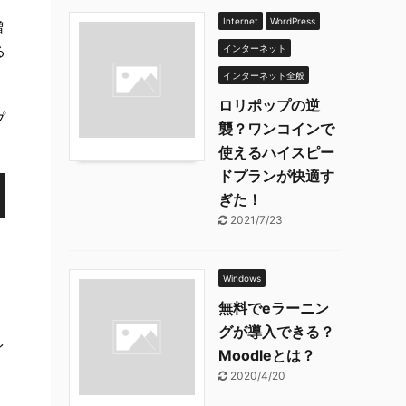
Internet
WordPress
増
る
インターネット
インターネット全般
ロリポップの逆
プ
襲？ワンコインで
使えるハイスピー
ドプランが快適す
ぎた！
2021/7/23
Windows
無料でeラーニン
グが導入できる？
イ
Moodleとは？
2020/4/20