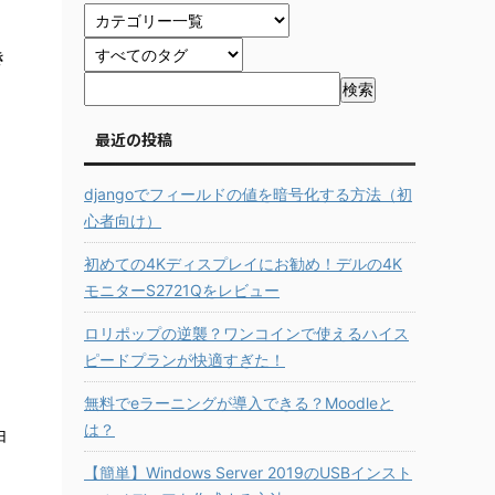
き
最近の投稿
djangoでフィールドの値を暗号化する方法（初
心者向け）
初めての4Kディスプレイにお勧め！デルの4K
モニターS2721Qをレビュー
ロリポップの逆襲？ワンコインで使えるハイス
ピードプランが快適すぎた！
無料でeラーニングが導入できる？Moodleと
は？
由
【簡単】Windows Server 2019のUSBインスト